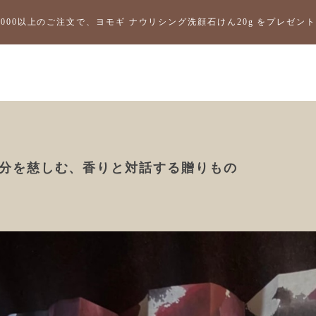
2,000以上のご注文で、ヨモギ ナウリシング洗顔石けん20g をプレゼ
】自分を慈しむ、香りと対話する贈りもの