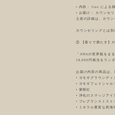
• 内容： line に
• お届け： カウン
土産の詳細は、カウン
カウンセリングとは別に
② 【香りで満たす】A
「AWAの世界観をまる
18,000円相当をラ
お届け内容の商品は、
• ヨモギグラウンディ
• ヨモギフェイシャル
• 紫根紅
• 浄化のスマッジア
• フレグランスミス
• ミネラル豊富な死