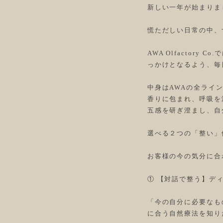
新しい一年が始まりま
慌ただしい日常の中、
AWA Olfacto
っかけとなるよう、毎
中身はAWAの全ライ
香りに包まれ、呼吸を
五感を研ぎ澄まし、自
選べる２つの「整い」
お客様の今の気分に合
① 【対話で整う】ディ
「今の自分に必要なも
に合う自然療法を知り