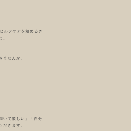
法的セルフケアを始めるき
た。
みませんか。
聞いて欲しい」「自分
ただきます。