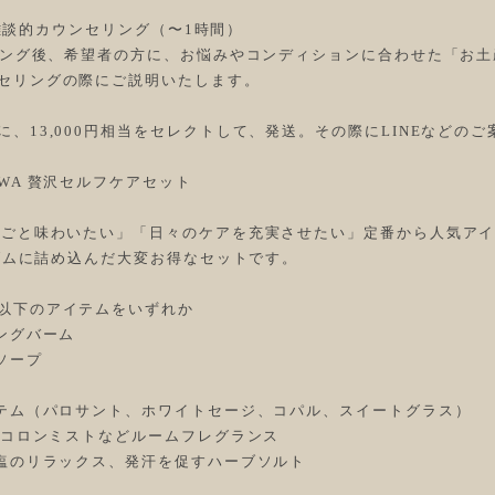
よる雑談的カウンセリング（〜1時間）
セリング後、希望者の方に、お悩みやコンディションに合わせた「お
セリングの際にご説明いたします。
、13,000円相当をセレクトして、発送。その際にLINEなどの
WA 贅沢セルフケアセット
ごと味わいたい」「日々のケアを充実させたい」定番から人気アイテム
ンダムに詰め込んだ大変お得なセットです。
以下のアイテムをいずれか
ングバーム
ソープ
イテム（パロサント、ホワイトセージ、コパル、スイートグラス）
ト/コロンミストなどルームフレグランス
海塩のリラックス、発汗を促すハーブソルト