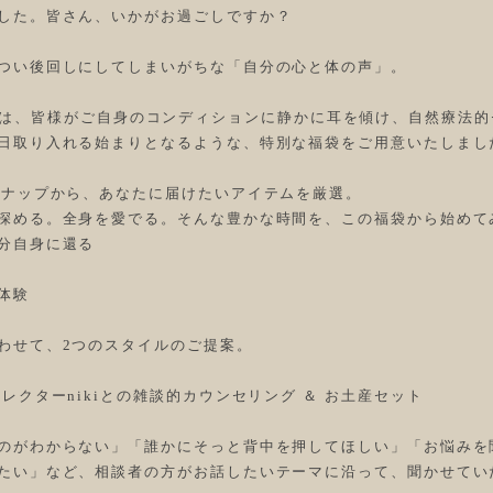
した。皆さん、いかがお過ごしですか？
つい後回しにしてしまいがちな「自分の心と体の声」。
ry Co.では、皆様がご自身のコンディションに静かに耳を傾け、自然療
日取り入れる始まりとなるような、特別な福袋をご用意いたしまし
ンナップから、あなたに届けたいアイテムを厳選。
深める。全身を愛でる。そんな豊かな時間を、この福袋から始めて
分自身に還る
体験
わせて、2つのスタイルのご提案。
レクターnikiとの雑談的カウンセリング ＆ お土産セット
のがわからない」「誰かにそっと背中を押してほしい」「お悩みを
たい」など、相談者の方がお話したいテーマに沿って、聞かせてい