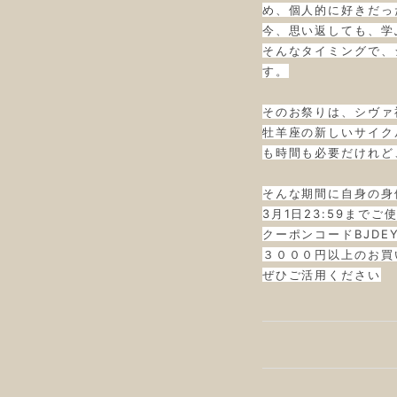
め、個人的に好きだっ
今、思い返しても、学
そんなタイミングで、
す。
そのお祭りは、シヴァ
牡羊座の新しいサイク
も時間も必要だけれど
そんな期間に自身の身
3月1日23:59まで
クーポンコードBJDEY
３０００円以上のお買い
ぜひご活用ください