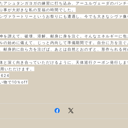
たアシュタンガヨガの練習に打ち込み、アーユルヴェーダのパンチ
ぶ事が大好きな私の至福の時間でした。
シヴァラートリーというお祭りにも遭遇し、今でも大きなシヴァ像
神を讃えて、破壊、溶解、献身に身を注ぐ。そんなエネルギーに包
ルの始めに備えて、じっと内向して準備期間です。自分に力を注ぐ
、献身的に自ら力を注げば、あとは自然とおのずと、形作られる何
体と深く向き合っていただけるように、天体巡行クーポン発行しま
ご使用いただけます。
624
物で10％off