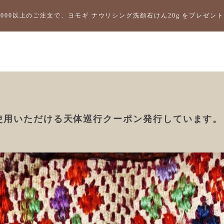
2,000以上のご注文で、ヨモギ ナウリシング洗顔石けん20g をプレゼ
使用いただける天体巡行クーポン発行しています。