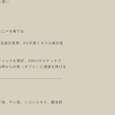
に漂い
モニーを奏でる
認定成分使用、8%天然ミネラル成分使
ィックを選択、SDGSサスティナブ
地球からの恵（ギフト）に感謝を捧げる
------------------------------------------
ア油、ヤシ油、シコンエキス、酸化鉄