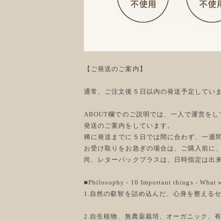
【ご発送のご案内】
通常、ご注文後５日以内の発送予定してい
ABOUT欄でのご説明では、一人で運営を
発送のご案内をしています。
稀に発送までに５日では間に合わず、一週
お受け取りをお急ぎの場合は、ご購入前に
尚、レターパックプラスは、日時指定は出
■Philosophy - 10 Important things - What w
1.自然の叡智を詰め込んだ、心身を整える
2.自生植物、無農薬栽培、オーガニック、