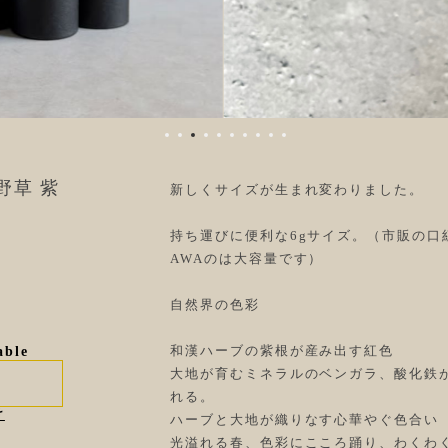
 山野草 紫
新しくサイズが生まれ変わりました。
持ち運びに便利な6gサイズ。（市販の口紅
AWAのは大容量です）
自然界の色彩
和漢ハーブの紫根が産み出す紅色
able
大地が育むミネラルのベンガラ、酸化鉄
れる。
け
ハーブと大地が織りなす心華やぐ色合い
光溢れる春、色彩にこころ踊り、わくわ