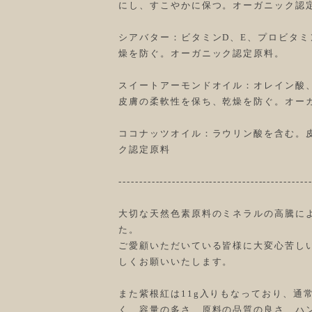
にし、すこやかに保つ。オーガニック認
シアバター：ビタミンD、E、プロビタミ
燥を防ぐ。オーガニック認定原料。
スイートアーモンドオイル：オレイン酸
皮膚の柔軟性を保ち、乾燥を防ぐ。オー
ココナッツオイル：ラウリン酸を含む。
ク認定原料
----------------------------------------------
大切な天然色素原料のミネラルの高騰に
た。
ご愛顧いただいている皆様に大変心苦し
しくお願いいたします。
また紫根紅は11g入りもなっており、通常の
く、容量の多さ、原料の品質の良さ、ハ