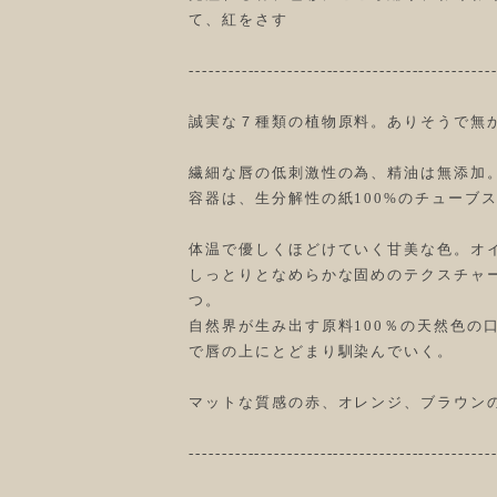
て、紅をさす
----------------------------------------------
誠実な７種類の植物原料。ありそうで無
繊細な唇の低刺激性の為、精油は無添加
容器は、生分解性の紙100%のチューブ
体温で優しくほどけていく甘美な色。オ
しっとりとなめらかな固めのテクスチャ
つ。
自然界が生み出す原料100％の天然色の
で唇の上にとどまり馴染んでいく。
マットな質感の赤、オレンジ、ブラウン
----------------------------------------------