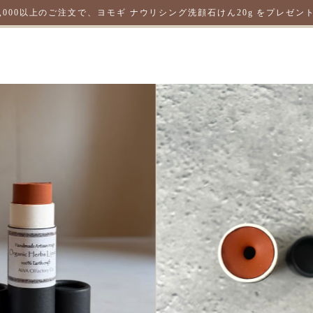
2,000以上のご注文で、ヨモギ ナウリシング洗顔石けん20g をプレゼ